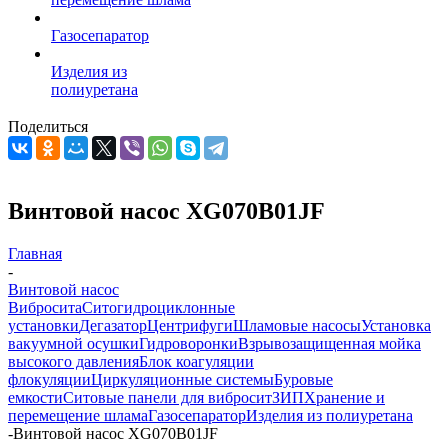
Газосепаратор
Изделия из
полиуретана
Поделиться
Винтовой насос XG070B01JF
Главная
-
Винтовой насос
Вибросита
Ситогидроциклонные
установки
Дегазатор
Центрифуги
Шламовые насосы
Установка
вакуумной осушки
Гидроворонки
Взрывозащищенная мойка
высокого давления
Блок коагуляции
флокуляции
Циркуляционные системы
Буровые
емкости
Ситовые панели для вибросит
ЗИП
Хранение и
перемещение шлама
Газосепаратор
Изделия из полиуретана
-
Винтовой насос XG070B01JF