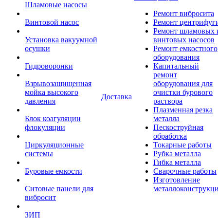
Шламовые насосы
Ремонт вибросита
Винтовой насос
Ремонт центрифуг
Ремонт шламовых 
Установка вакуумной
винтовых насосов
осушки
Ремонт емкостного
оборудования
Гидроворонки
Капитальный
ремонт
Взрывозащищенная
оборудования для
мойка высокого
очистки бурового
Доставка
давления
раствора
Плазменная резка
Блок коагуляции
металла
флокуляции
Пескоструйная
обработка
Циркуляционные
Токарные работы
системы
Рубка металла
Гибка металла
Буровые емкости
Сварочные работы
Изготовление
Ситовые панели для
металлоконструкц
вибросит
ЗИП