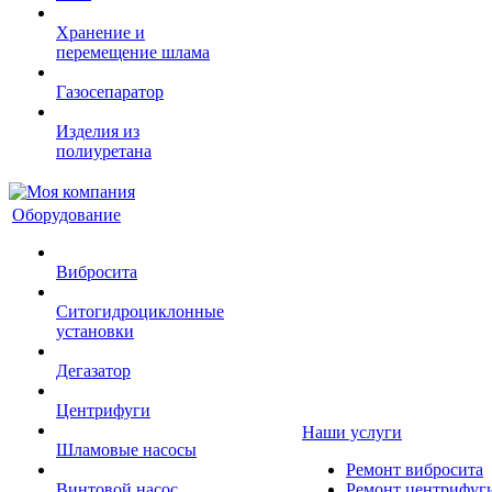
Хранение и
перемещение шлама
Газосепаратор
Изделия из
полиуретана
Оборудование
Вибросита
Ситогидроциклонные
установки
Дегазатор
Центрифуги
Наши услуги
Шламовые насосы
Ремонт вибросита
Винтовой насос
Ремонт центрифуг