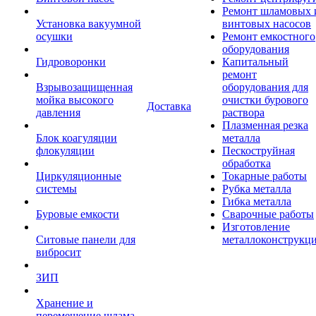
Ремонт шламовых 
Установка вакуумной
винтовых насосов
осушки
Ремонт емкостного
оборудования
Гидроворонки
Капитальный
ремонт
Взрывозащищенная
оборудования для
мойка высокого
очистки бурового
Доставка
давления
раствора
Плазменная резка
Блок коагуляции
металла
флокуляции
Пескоструйная
обработка
Циркуляционные
Токарные работы
системы
Рубка металла
Гибка металла
Буровые емкости
Сварочные работы
Изготовление
Ситовые панели для
металлоконструкц
вибросит
ЗИП
Хранение и
перемещение шлама